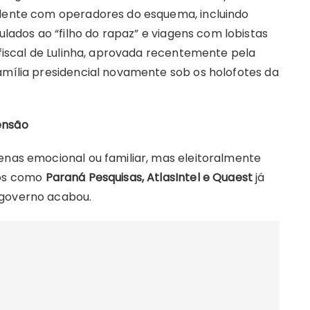
idente com operadores do esquema, incluindo
dos ao “filho do rapaz” e viagens com lobistas
 fiscal de Lulinha, aprovada recentemente pela
amília presidencial novamente sob os holofotes da
ensão
enas emocional ou familiar, mas eleitoralmente
tos como
Paraná Pesquisas, AtlasIntel e Quaest
já
 governo acabou.