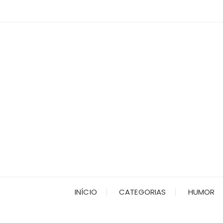
Ir
para
o
conteúdo
INÍCIO
CATEGORIAS
HUMOR