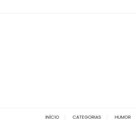
Ir
para
o
conteúdo
INÍCIO
CATEGORIAS
HUMOR