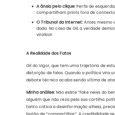
A ânsia pelo clique:
Perfis de esquerda
compartilham prints fora de context
O Tribunal da Internet:
Antes mesmo de
dada. No caso de Gil, a verdade demo
viralizar.
A Realidade dos Fatos
Gil do Vigor, que tem uma trajetória de es
distorção de falas. Quando a política vira 
debate técnico acaba sendo vítima de at
Minha análise:
Não existe “fake news do bem
alguém que não reza pela sua cartilha polít
tanto critica a desinformação alheia, prec
botão de “compartilhar”. A credibilidade 