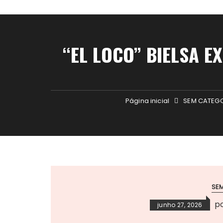
“EL LOCO” BIELSA 
Página inicial
SEM CATEG
SE
p
junho 27, 2026