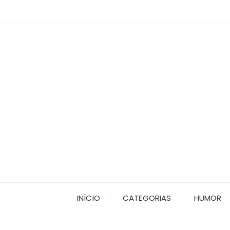
Ir
para
o
conteúdo
INÍCIO
CATEGORIAS
HUMOR