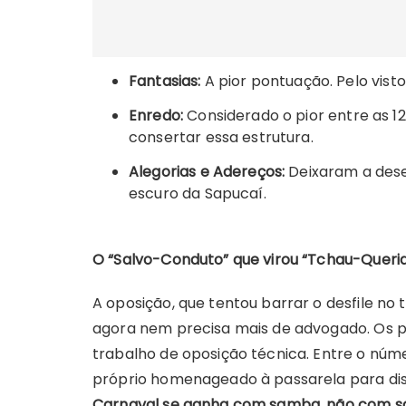
Fantasias:
A pior pontuação. Pelo visto
Enredo:
Considerado o pior entre as 12
consertar essa estrutura.
Alegorias e Adereços:
Deixaram a dese
escuro da Sapucaí.
O “Salvo-Conduto” que virou “Tchau-Queri
A oposição, que tentou barrar o desfile n
agora nem precisa mais de advogado. Os pr
trabalho de oposição técnica. Entre o númer
próprio homenageado à passarela para dist
Carnaval se ganha com samba, não com sa