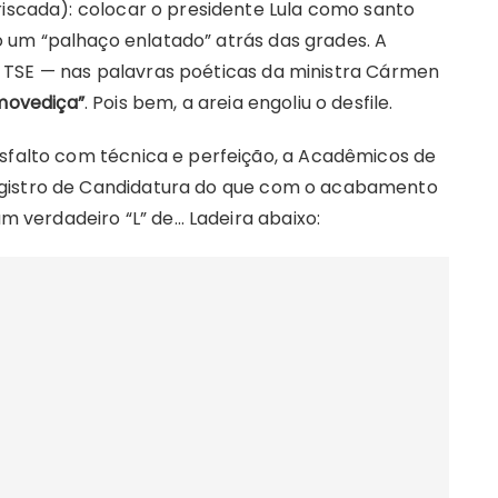
riscada): colocar o presidente Lula como santo
 um “palhaço enlatado” atrás das grades. A
 e o TSE — nas palavras poéticas da ministra Cármen
movediça”
. Pois bem, a areia engoliu o desfile.
asfalto com técnica e perfeição, a Acadêmicos de
egistro de Candidatura do que com o acabamento
um verdadeiro “L” de… Ladeira abaixo: