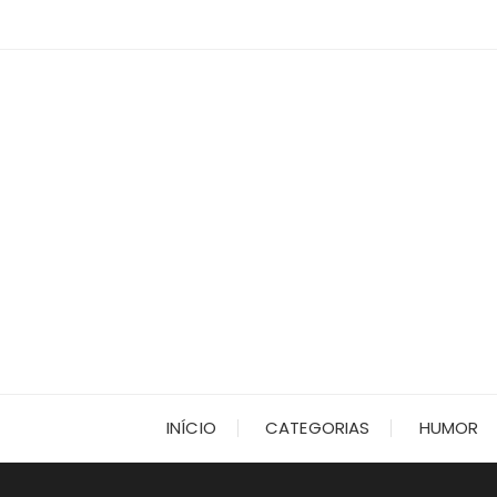
Ir
para
o
conteúdo
INÍCIO
CATEGORIAS
HUMOR