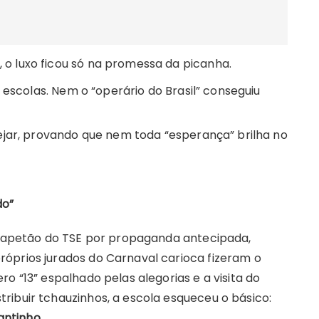
, o luxo ficou só na promessa da picanha.
 escolas. Nem o “operário do Brasil” conseguiu
jar, provando que nem toda “esperança” brilha no
do”
o tapetão do TSE por propaganda antecipada,
óprios jurados do Carnaval carioca fizeram o
o “13” espalhado pelas alegorias e a visita do
ribuir tchauzinhos, a escola esqueceu o básico:
ntinho.