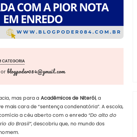
M CATEGORIA
blogpoder084@gmail.com
por
acia, mas para a
Acadêmicos de Niterói
, a
e mais cara de “sentença condenatória”. A escola,
 comício a céu aberto com o enredo
“Do alto do
io do Brasil”
, descobriu que, no mundo dos
o homem.