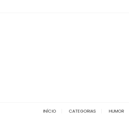
Ir
para
o
conteúdo
INÍCIO
CATEGORIAS
HUMOR