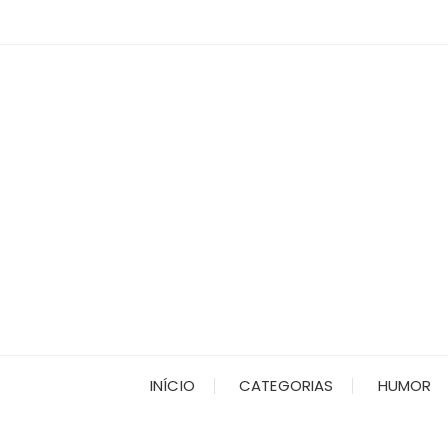
Ir
para
o
conteúdo
INÍCIO
CATEGORIAS
HUMOR