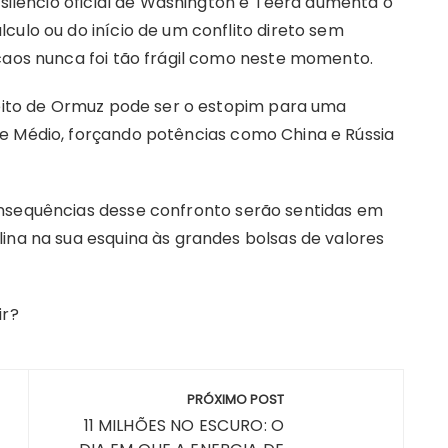
 silêncio oficial de Washington e Teerã aumenta o
culo ou do início de um conflito direto sem
 caos nunca foi tão frágil como neste momento.
eito de Ormuz pode ser o estopim para uma
e Médio, forçando potências como China e Rússia
onsequências desse confronto serão sentidas em
ina na sua esquina às grandes bolsas de valores
ir?
PRÓXIMO POST
11 MILHÕES NO ESCURO: O