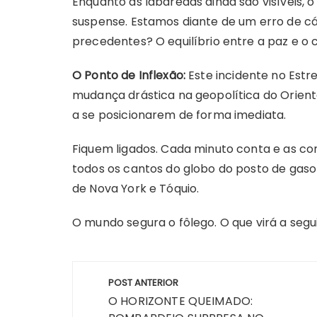
Enquanto as labaredas ainda são visíveis, o
suspense. Estamos diante de um erro de cál
precedentes? O equilíbrio entre a paz e o
O Ponto de Inflexão:
Este incidente no Estr
mudança drástica na geopolítica do Orient
a se posicionarem de forma imediata.
Fiquem ligados. Cada minuto conta e as c
todos os cantos do globo do posto de gasol
de Nova York e Tóquio.
O mundo segura o fôlego. O que virá a segu
Navegação
POST ANTERIOR
de
O HORIZONTE QUEIMADO: