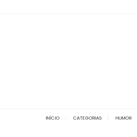
Ir
para
o
conteúdo
INÍCIO
CATEGORIAS
HUMOR